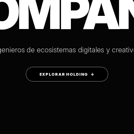
OMPA
g
e
n
i
e
r
o
s
d
e
e
c
o
s
i
s
t
e
m
a
s
d
i
g
i
t
a
l
e
s
y
c
r
e
a
t
i
v
EXPLORAR HOLDING ↓