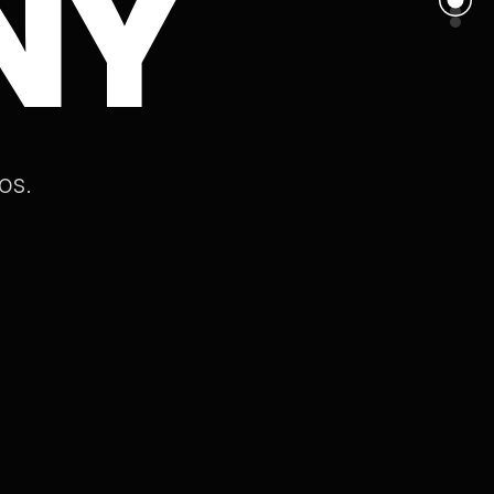
NY
o
s
.