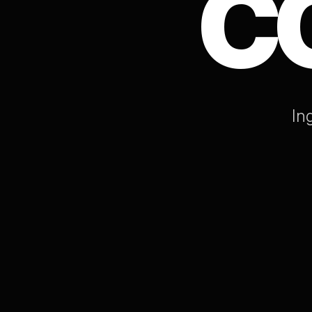
C
I
n